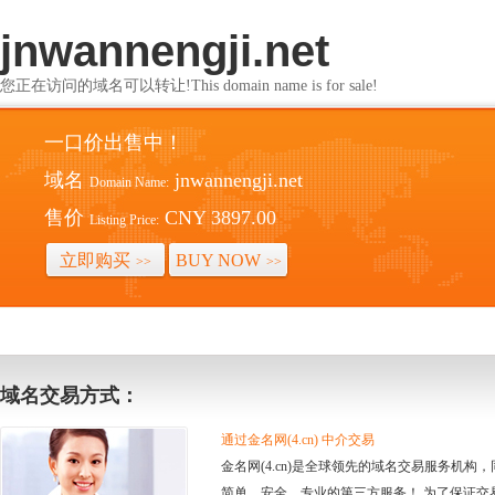
jnwannengji.net
您正在访问的域名可以转让!This domain name is for sale!
一口价出售中！
域名
jnwannengji.net
Domain Name:
售价
CNY 3897.00
Listing Price:
立即购买
BUY NOW
>>
>>
域名交易方式：
通过金名网(4.cn) 中介交易
金名网(4.cn)是全球领先的域名交易服务机
简单、安全、专业的第三方服务！ 为了保证交