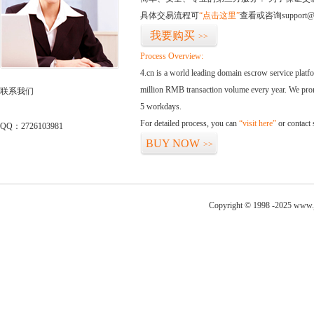
具体交易流程可
“点击这里”
查看或咨询support@
我要购买
>>
Process Overview:
4.cn is a world leading domain escrow service plat
million RMB transaction volume every year. We promi
联系我们
5 workdays.
For detailed process, you can
“visit here”
or contact
QQ：2726103981
BUY NOW
>>
Copyright © 1998 -2025 www.j